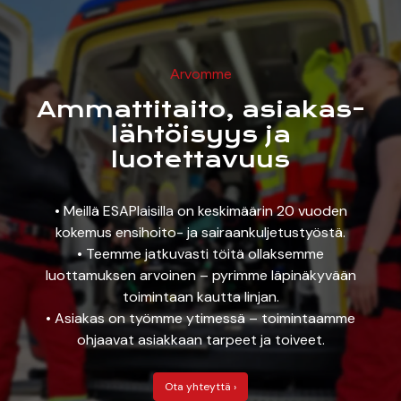
Arvomme
Ammattitaito, asiakas­
lähtöisyys ja
luotettavuus
• Meillä ESAPlaisilla on keskimäärin 20 vuoden
kokemus ensihoito- ja sairaankuljetustyöstä.
• Teemme jatkuvasti töitä ollaksemme
luottamuksen arvoinen – pyrimme läpinäkyvään
toimintaan kautta linjan.
• Asiakas on työmme ytimessä – toimintaamme
ohjaavat asiakkaan tarpeet ja toiveet.
Ota yhteyttä ›