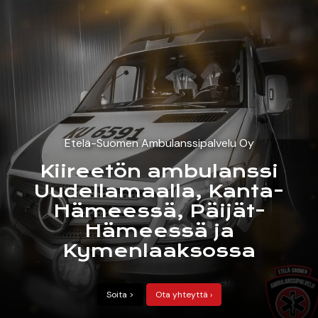
Kiireetön sairaankuljetus
Aikatilaustehtävät
Etelä-Suomen Ambulanssipalvelu Oy
Tapahtumapäivystys
Kiireetön ambulanssi
Uudellamaalla, Kanta-
Hämeessä, Päijät-
Hämeessä ja
Kymenlaaksossa
Soita >
Ota yhteyttä ›