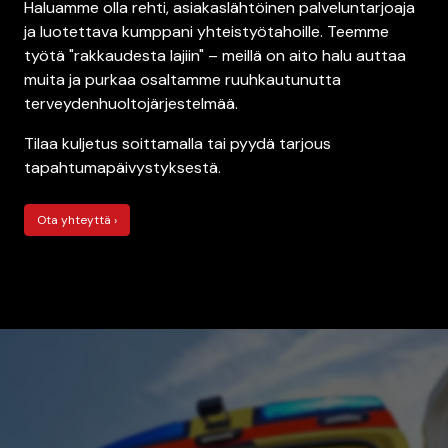
Haluamme olla rehti, asiakaslähtöinen palveluntarjoaja
ja luotettava kumppani yhteistyötahoille. Teemme
työtä "rakkaudesta lajiin" – meillä on aito halu auttaa
muita ja purkaa osaltamme ruuhkautunutta
terveydenhuoltojärjestelmää.
Tilaa kuljetus soittamalla tai pyydä tarjous
tapahtumapäivystyksestä.
Ota yhteyttä ›