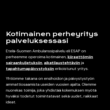
Kotimainen perheyritys
palveluksessasi
Etelä-Suomen Ambulanssipalvelu eli ESAP on
perheemme operoima kotimainen,
kiireettömiin
sairaankuljetuksiin
,
aikatilaustehtäviin
ja
tapahtumapäivystyksiin
erikoistunut yritys.
Yhtiömme takana on ensihoidon ja päivystystyön
ammattiosaamista useiden vuosien ajalta. Olemme
nuorekas toimija, joka yhdistää kokemuksen myötä
hyväksi todetut toimintatavat sekä uudet, raikkaat
ideat.