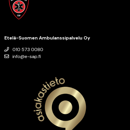
Etelä-Suomen Ambulanssi­palvelu Oy
010 573 0080
info@e-sap.fi