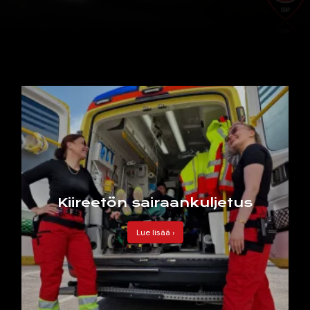
Kiireetön sairaankuljetus
Lue lisää ›