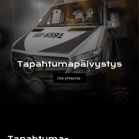
Kiireetön sairaankuljetus
Aikatilaustehtävät
Tapahtuma­päivystys
Tapahtumapäivystys
Ota yhteyttä ›
Tapahtuma­