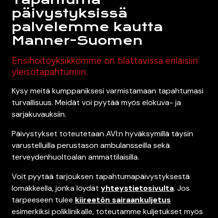
päivystyksissä
palvelemme kautta
Manner-Suomen
Ensihoitoyksikkömme on tilattavissa erilaisiin
yleisötapahtumiin.
Kysy meitä kumppaniksesi varmistamaan tapahtumasi
turvallisuus. Meidät voi pyytää myös elokuva- ja
sarjakuvauksiin.
Päivystykset toteutetaan AVI:n hyväksymillä täysin
varustelluilla perustason ambulansseilla sekä
terveydenhuoltoalan ammattilaisilla.
Voit pyytää tarjouksen tapahtumapäivystyksestä
lomakkeella, jonka löydät
yhteystietosivulta
. Jos
tarpeeseen tulee
kiireetön sairaankuljetus
esimerkiksi poliklinikalle, toteutamme kuljetukset myös